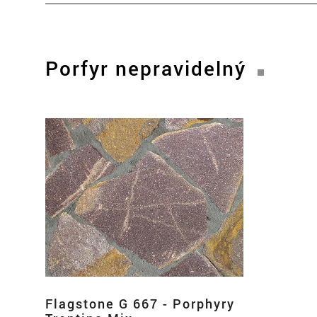
Porfyr nepravidelný
Flagstone G 667 - Porphyry