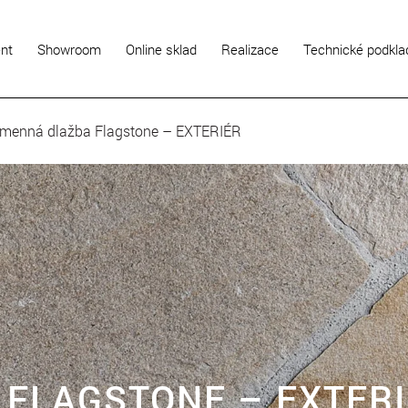
ent
Showroom
Online sklad
Realizace
Technické podkla
menná dlažba Flagstone – EXTERIÉR
FLAGSTONE – EXTER