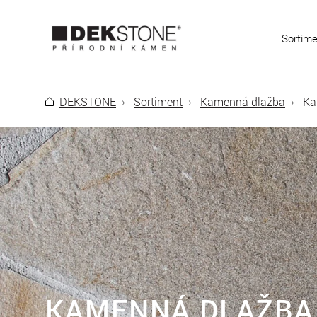
Sortim
DEKSTONE
Sortiment
Kamenná dlažba
Ka
KAMENNÁ DLAŽBA 