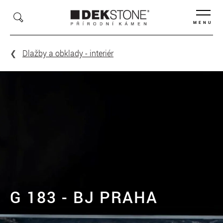
MENU
Dlažby a obklady - interiér
G 183 - BJ PRAHA