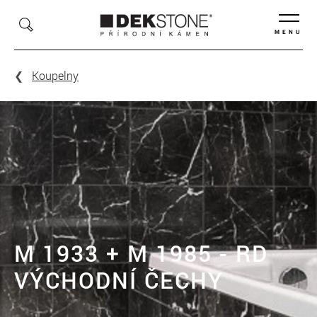
MENU
Koupelny
M 1933 + M 1985 - RD
VÝCHODNÍ ČECHY