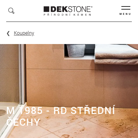
MENU
Koupelny
M 1985 - RD STŘEDNÍ
ČECHY