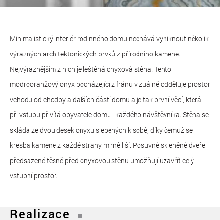
Minimalistický interiér rodinného domu nechává vyniknout několik
výrazných architektonických prvků z přírodního kamene.
Nejvýraznějším z nich je leštěná onyxová stěna. Tento
modrooranžový onyx pocházející z Íránu vizuálně odděluje prostor
vchodu od chodby a dalších částí domu a je tak první věcí, která
při vstupu přivítá obyvatele domu i každého návštěvníka. Stěna se
skládá ze dvou desek onyxu slepených k sobě, díky čemuž se
kresba kamene z každé strany mírně liší. Posuvné skleněné dveře
předsazené těsně před onyxovou stěnu umožňují uzavřít celý
vstupní prostor.
Realizace