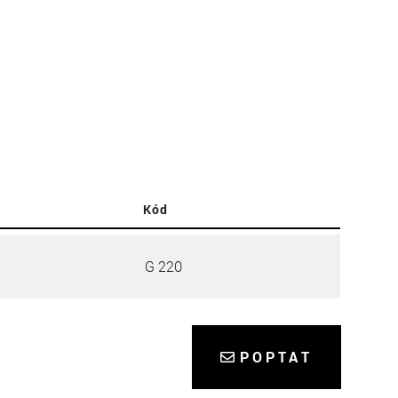
Kód
G 220
POPTAT