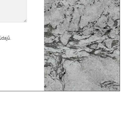
údajů
.