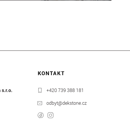
KONTAKT
s.r.o.
+420 739 388 181
odbyt@dekstone.cz