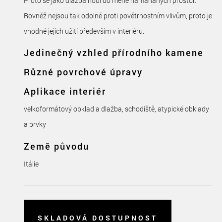
Proto se jako dlažba hodí do méně namáhaných prostor.
Rovněž nejsou tak odolné proti povětrnostním vlivům, proto je
vhodné jejich užití především v interiéru.
Jedinečný vzhled přírodního kamene
Různé povrchové úpravy
Aplikace interiér
velkoformátový obklad a dlažba, schodiště, atypické obklady
a prvky
Země původu
Itálie
SKLADOVÁ DOSTUPNOST