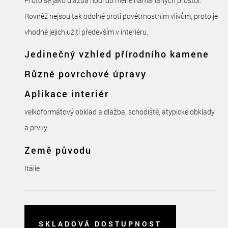
Proto se jako dlažba hodí do méně namáhaných prostor.
Rovněž nejsou tak odolné proti povětrnostním vlivům, proto je
vhodné jejich užití především v interiéru.
Jedinečný vzhled přírodního kamene
Různé povrchové úpravy
Aplikace interiér
velkoformátový obklad a dlažba, schodiště, atypické obklady
a prvky
Země původu
Itálie
SKLADOVÁ DOSTUPNOST