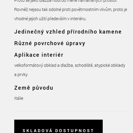
Proto se jako dlažba hodí do méně namáhaných prostor.
Rovněž nejsou tak odolné proti povětrnostním vlivům, proto je
vhodné jejich užití především v interiéru.
Jedinečný vzhled přírodního kamene
Různé povrchové úpravy
Aplikace interiér
velkoformátový obklad a dlažba, schodiště, atypické obklady
a prvky
Země původu
Itálie
SKLADOVÁ DOSTUPNOST