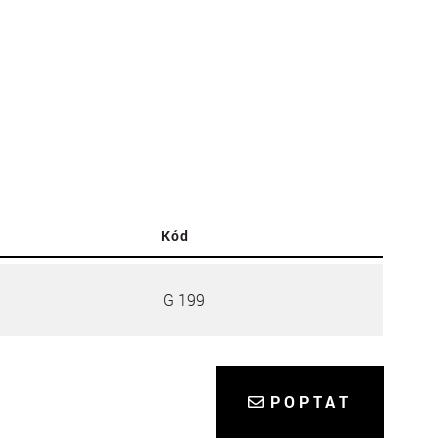
Kód
G 199
POPTAT