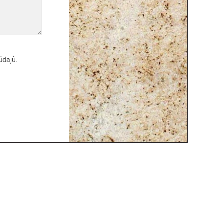
údajů
.