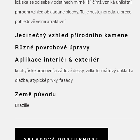
ložiska se od sebe v odstínech mírně liší, čímž vzniká unikátní
přírodní vzhled obkládané plochy. Ta je nestejnorodá, a přece
pohledově velmi atraktivní.
Jedinečný vzhled přírodního kamene
Různé povrchové úpravy
Aplikace interiér & exteriér
kuchyňské pracovní a zádové desky, velkoformátový obklad a
dlažba, atypické prvky, fasády
Země původu
Brazílie
SKLADOVÁ DOSTUPNOST