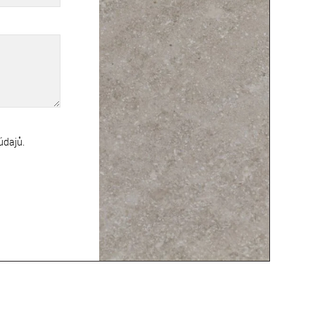
údajů
.