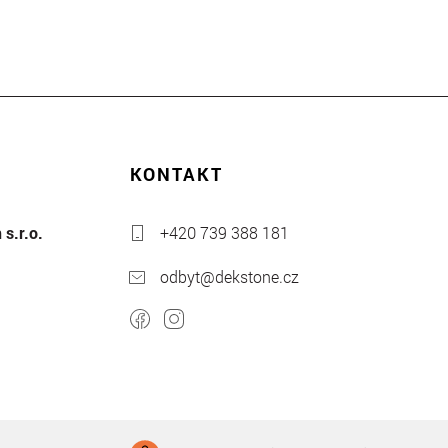
KONTAKT
s.r.o.
+420 739 388 181
odbyt@dekstone.cz