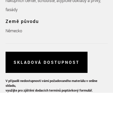
nákupních center, schodiště, atypické obklady a prvky,
fasády
Země původu
Německo
SKLADOVÁ DOSTUPNOST
V případě nedostupnosti vámi požadovaného materiálu v online
skladu,
využijte pro zjištění dodacích termínů poptávkový formulář.