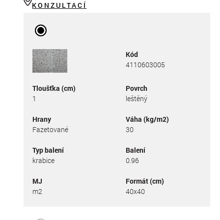
KONZULTACÍ
Kód
4110603005
Tloušťka (cm)
Povrch
1
leštěný
Hrany
Váha (kg/m2)
Fazetované
30
Typ balení
Balení
krabice
0.96
MJ
Formát (cm)
m2
40x40