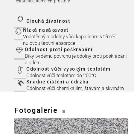
restaurace, komerční prostory
Dlouhá životnost
Nízká nasákavost
Vodotěsný a odolný vůči kapalinám s téměř
nulovou úrovní absorpce
Odolnost proti poškrábání
Díky tvrdému povrchu je odolný proti poškrábání
a oděru
Odolnost vůči vysokým teplotám
Odolnost vůči teplotám do 200°C
Snadné čištění a údržba
Odolnost vůči chemikáliím, šťávám a skvrnám
Fotogalerie