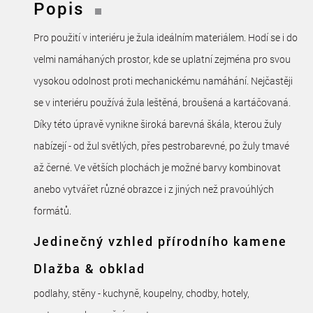
Popis
Pro použití v interiéru je žula ideálním materiálem. Hodí se i do
velmi namáhaných prostor, kde se uplatní zejména pro svou
vysokou odolnost proti mechanickému namáhání. Nejčastěji
se v interiéru používá žula leštěná, broušená a kartáčovaná.
Díky této úpravě vynikne široká barevná škála, kterou žuly
nabízejí - od žul světlých, přes pestrobarevné, po žuly tmavé
až černé. Ve větších plochách je možné barvy kombinovat
anebo vytvářet různé obrazce i z jiných než pravoúhlých
formátů.
Jedinečný vzhled přírodního kamene
Dlažba & obklad
podlahy, stěny - kuchyně, koupelny, chodby, hotely,