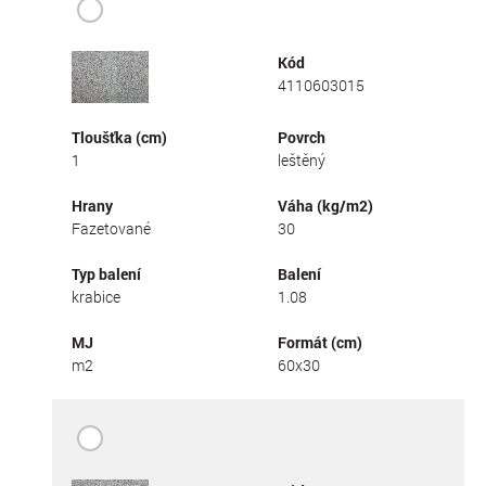
Kód
4110603015
Tloušťka (cm)
Povrch
1
leštěný
Hrany
Váha (kg/m2)
Fazetované
30
Typ balení
Balení
krabice
1.08
MJ
Formát (cm)
m2
60x30