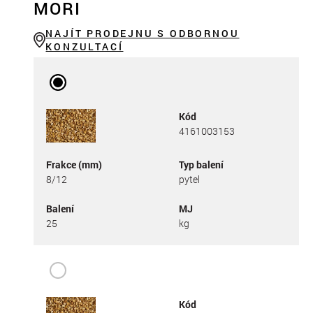
MORI
NAJÍT PRODEJNU S ODBORNOU
KONZULTACÍ
Kód
4161003153
Frakce (mm)
Typ balení
8/12
pytel
Balení
MJ
25
kg
Kód