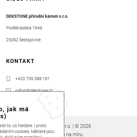
DEKSTONE přírodní kámen s.r.o.
Poděbradská 1649
25092 Šestajovice
KONTAKT
+420 739 388 181
odbyt@dekstone.cz
o, jak má
s)
li to, co hledáte. I proto
Dekstone přírodní kámen s.r.o. | © 2026
ádáním cookies. Některé jsou
Clevero.
Chytrý eshop na míru.