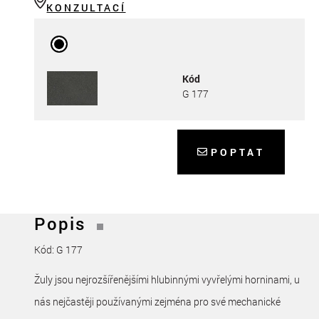
KONZULTACÍ
Kód
G 177
POPTAT
Popis
Kód: G 177
Žuly jsou nejrozšířenějšími hlubinnými vyvřelými horninami, u
nás nejčastěji používanými zejména pro své mechanické