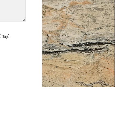
údajů
.