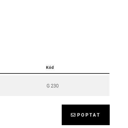
Kód
G 230
POPTAT