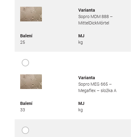
Varianta
Sopro MDM 888 –
MittelDickMörtel
Balení
MJ
25
kg
Varianta
Sopro MEG 665 –
Megaflex – složka A
Balení
MJ
33
kg