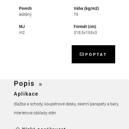
Povrch
Váha (kg/m2)
leštěný
75
MJ
Formát (cm)
m2
318,5x155x3
POPTAT
Popis
Aplikace
dlažba a schody, koupelnové desky, okenní parapety a bary,
interiérové obklady stěn