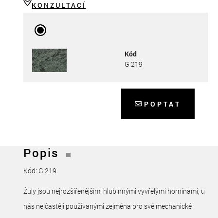
KONZULTACÍ
Kód
G 219
POPTAT
Popis
Kód: G 219
Žuly jsou nejrozšířenějšími hlubinnými vyvřelými horninami, u
nás nejčastěji používanými zejména pro své mechanické