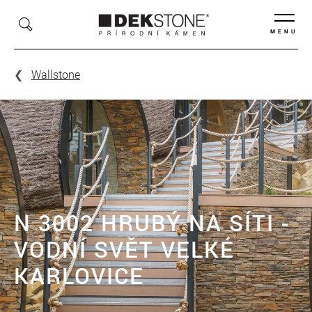
MENU
Wallstone
N 3002 HRUBÝ NA SÍTI -
VODNÍ SVĚT VELKÉ
KARLOVICE