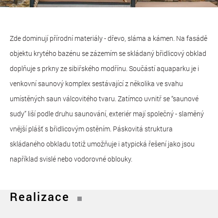
Zde dominují přírodní materiály - dřevo, sláma a kámen. Na fasádě
objektu krytého bazénu se zázemím se skládaný břidlicový obklad
doplňuje s prkny ze sibiřského modřínu. Součástí aquaparku je i
venkovní saunový komplex sestávající z několika ve svahu
umístěných saun válcovitého tvaru. Zatímco uvnitř se “saunové
sudy” liší podle druhu saunování, exteriér mají společný - slaměný
vnější plášť s břidlicovým ostěním. Páskovitá struktura
skládaného obkladu totiž umožňuje i atypická řešení jako jsou
například svislé nebo vodorovné oblouky.
Realizace