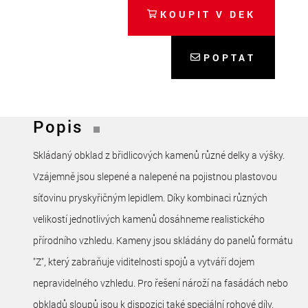
KOUPIT V DEK
POPTAT
Popis
Skládaný obklad z břidlicových kamenů různé delky a výšky.
Vzájemně jsou slepené a nalepené na pojistnou plastovou
síťovinu pryskyřičným lepidlem. Díky kombinaci různých
velikostí jednotlivých kamenů dosáhneme realistického
přírodního vzhledu. Kameny jsou skládány do panelů formátu
"Z", který zabraňuje viditelnosti spojů a vytváří dojem
nepravidelného vzhledu. Pro řešení nároží na fasádách nebo
obkladů sloupů jsou k dispozici také speciální rohové díly.