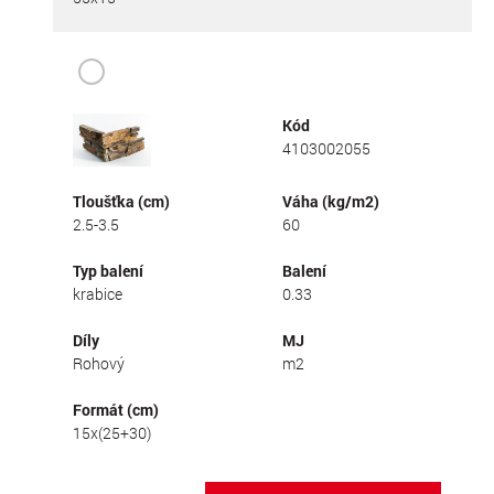
Kód
4103002055
Tloušťka (cm)
Váha (kg/m2)
2.5-3.5
60
Typ balení
Balení
krabice
0.33
Díly
MJ
Rohový
m2
Formát (cm)
15x(25+30)