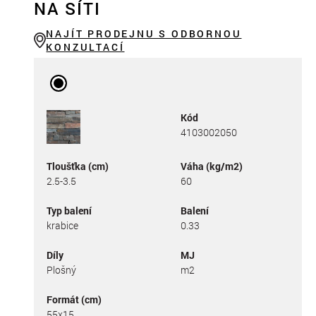
NA SÍTI
NAJÍT PRODEJNU S ODBORNOU
KONZULTACÍ
Kód
4103002050
Tloušťka (cm)
Váha (kg/m2)
2.5-3.5
60
Typ balení
Balení
krabice
0.33
Díly
MJ
Plošný
m2
Formát (cm)
55x15