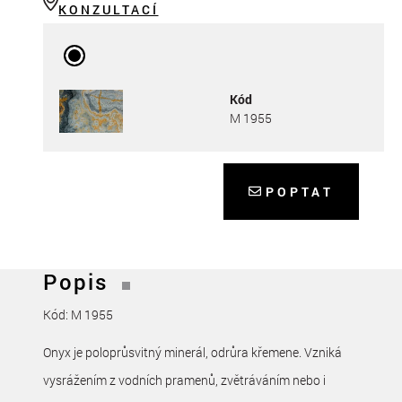
KONZULTACÍ
Kód
M 1955
POPTAT
Popis
Kód: M 1955
Onyx je poloprůsvitný minerál, odrůra křemene. Vzniká
vysrážením z vodních pramenů, zvětráváním nebo i