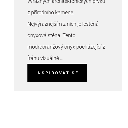
výrazných architektonických prvků
z přírodního kamene.
Nejvýraznějším z nich je leštěná
onyxová stěna. Tento
modrooranžový onyx pocházející z
Íránu vizuálně ...
INSPIROVAT SE