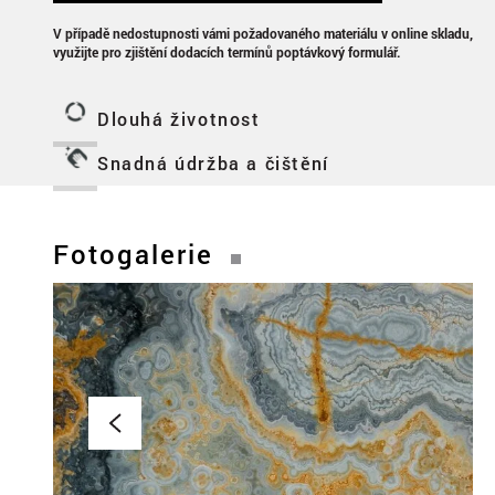
V případě nedostupnosti vámi požadovaného materiálu v online skladu,
využijte pro zjištění dodacích termínů poptávkový formulář.
Dlouhá životnost
Snadná údržba a čištění
Fotogalerie