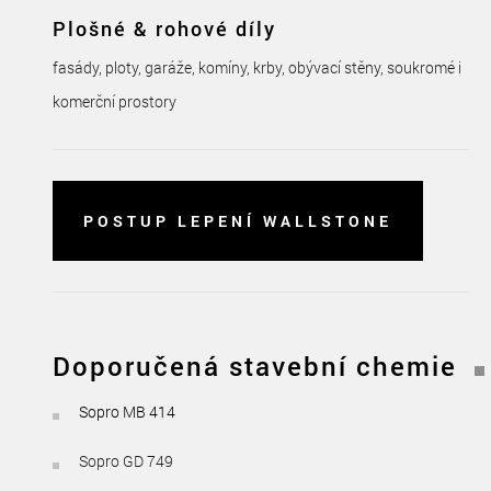
Plošné & rohové díly
fasády, ploty, garáže, komíny, krby, obývací stěny, soukromé i
komerční prostory
POSTUP LEPENÍ WALLSTONE
Doporučená stavební chemie
Sopro MB 414
Sopro GD 749