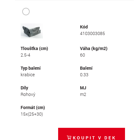
Kód
4103003085
Tloušťka (cm)
Váha (kg/m2)
2.5-4
60
Typ balení
Balení
krabice
0.33
Díly
MJ
Rohový
m2
Formát (cm)
15x(25+30)
KOUPIT V DEK