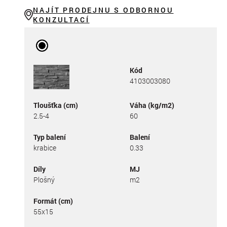
NAJÍT PRODEJNU S ODBORNOU
KONZULTACÍ
Kód
4103003080
Tloušťka (cm)
Váha (kg/m2)
2.5-4
60
Typ balení
Balení
krabice
0.33
Díly
MJ
Plošný
m2
Formát (cm)
55x15